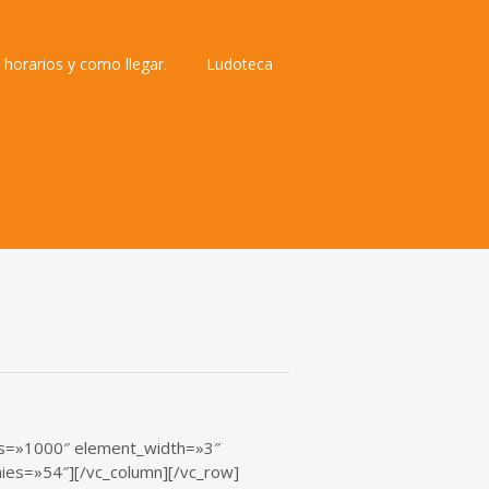
 horarios y como llegar.
Ludoteca
ems=»1000″ element_width=»3″
es=»54″][/vc_column][/vc_row]