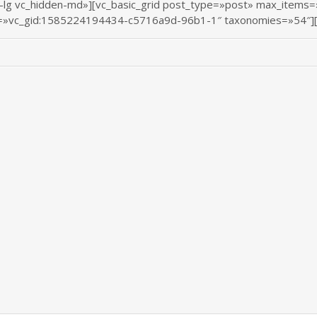
n-lg vc_hidden-md»][vc_basic_grid post_type=»post» max_item
id=»vc_gid:1585224194434-c5716a9d-96b1-1″ taxonomies=»54″][