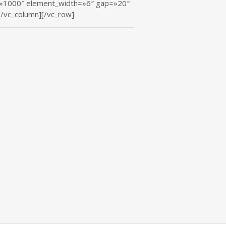
s=»1000″ element_width=»6″ gap=»20″
/vc_column][/vc_row]