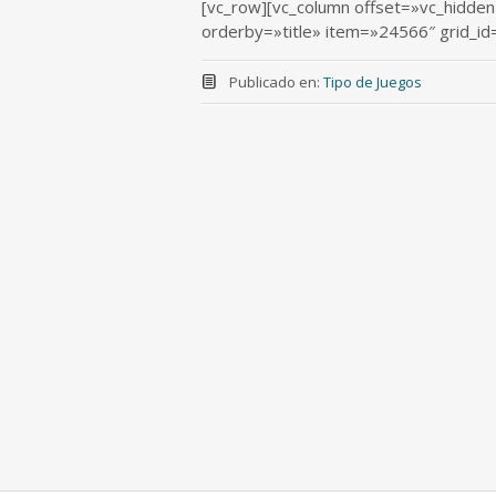
[vc_row][vc_column offset=»vc_hidde
orderby=»title» item=»24566″ grid_
Publicado en:
Tipo de Juegos