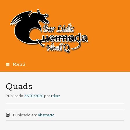
Menú
Ir
al
contenido
Quads
Publicado
22/03/2020
por
rdiaz
Publicado en:
Abstracto