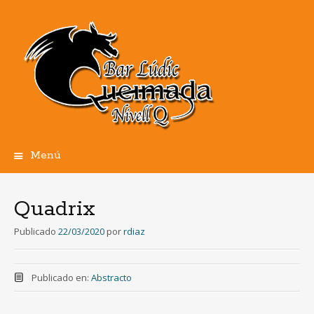
Menú
Ir
al
contenido
Quadrix
Publicado
22/03/2020
por
rdiaz
Publicado en:
Abstracto