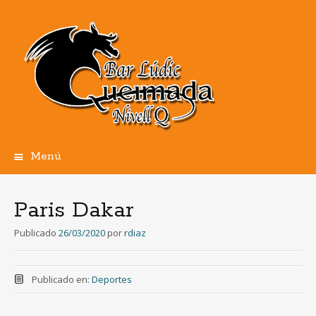
Menú
Ir
al
contenido
Paris Dakar
Publicado
26/03/2020
por
rdiaz
Publicado en:
Deportes