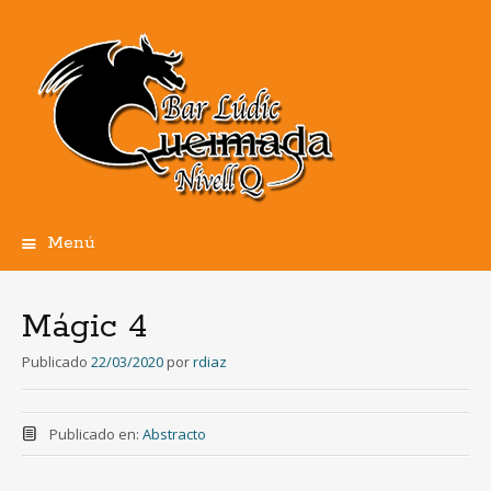
Menú
Ir
al
contenido
Mágic 4
Publicado
22/03/2020
por
rdiaz
Publicado en:
Abstracto