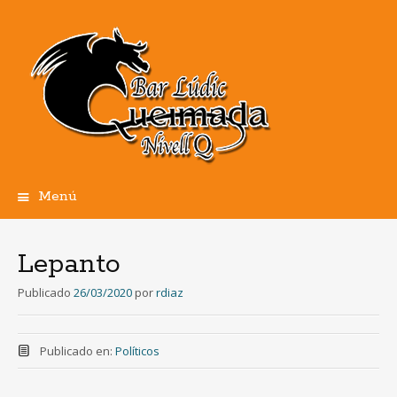
Menú
Ir
al
contenido
Lepanto
Publicado
26/03/2020
por
rdiaz
Publicado en:
Políticos