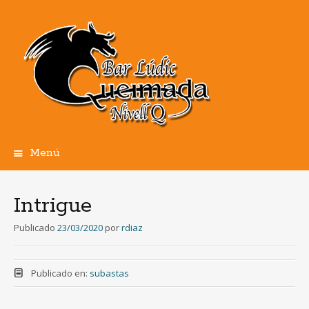
Menú
Ir
al
contenido
Intrigue
Publicado
23/03/2020
por
rdiaz
Publicado en:
subastas