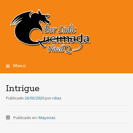
Menú
Ir
al
contenido
Intrigue
Publicado
26/03/2020
por
rdiaz
Publicado en:
Mayorias