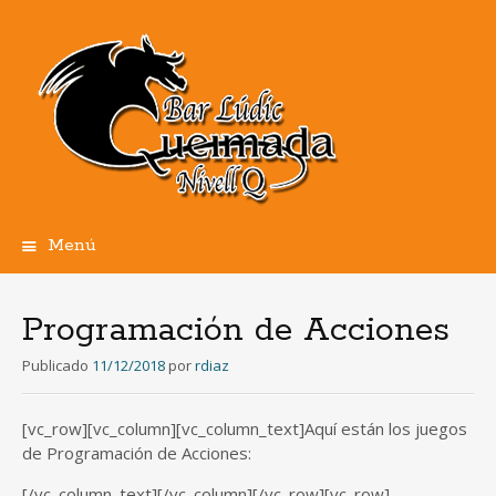
Menú
Ir
al
contenido
Programación de Acciones
Publicado
11/12/2018
por
rdiaz
[vc_row][vc_column][vc_column_text]Aquí están los juegos
de Programación de Acciones:
[/vc_column_text][/vc_column][/vc_row][vc_row]