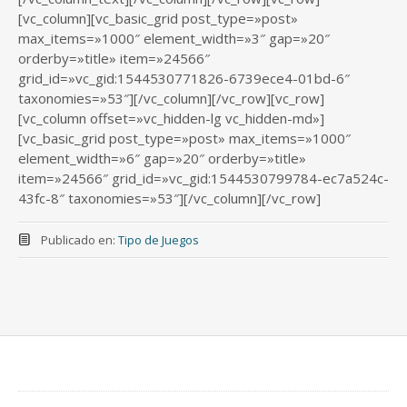
[vc_column][vc_basic_grid post_type=»post»
max_items=»1000″ element_width=»3″ gap=»20″
orderby=»title» item=»24566″
grid_id=»vc_gid:1544530771826-6739ece4-01bd-6″
taxonomies=»53″][/vc_column][/vc_row][vc_row]
[vc_column offset=»vc_hidden-lg vc_hidden-md»]
[vc_basic_grid post_type=»post» max_items=»1000″
element_width=»6″ gap=»20″ orderby=»title»
item=»24566″ grid_id=»vc_gid:1544530799784-ec7a524c-
43fc-8″ taxonomies=»53″][/vc_column][/vc_row]
Publicado en:
Tipo de Juegos