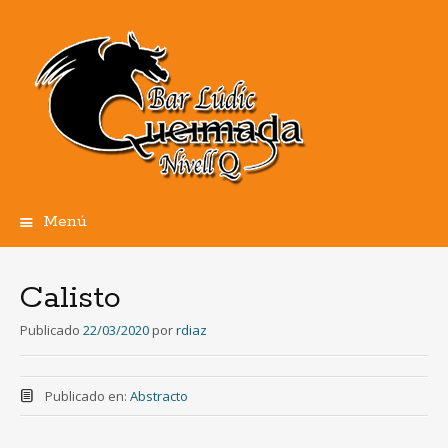
Menú
Ir
al
contenido
Calisto
Publicado
22/03/2020
por
rdiaz
Publicado en:
Abstracto