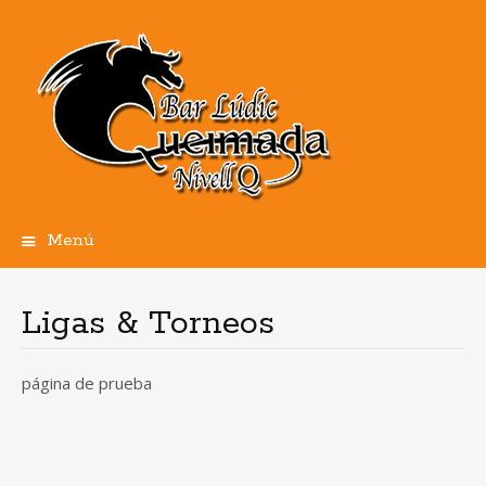
Menú
Ir
al
contenido
Ligas & Torneos
página de prueba